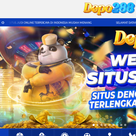
TUS JUDI ONLINE TERPERCAYA DI INDONESIA MUDAH MENANG
SELAMAT DATANG DI DEPO