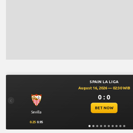
SPAIN LA LIGA
August 16, 2026 — 00:30 WIB
0 : 0
Previous
BET NOW
Alaves
0.00
0.62