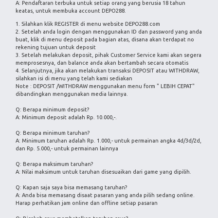
A: Pendaftaran terbuka untuk setiap orang yang berusia 18 tahun
keatas, untuk membuka account DEPO288.
1. Silahkan klik REGISTER di menu website DEPO288.com
2. Setelah anda login dengan menggunakan ID dan password yang anda
buat, klik di menu deposit pada bagian atas, disana akan terdapat no
rekening tujuan untuk deposit
3. Setelah melakukan deposit, pihak Customer Service kami akan segera
memprosesnya, dan balance anda akan bertambah secara otomatis
4. Selanjutnya, jika akan melakukan transaksi DEPOSIT atau WITHDRAW,
silahkan isi di menu yang telah kami sediakan
Note : DEPOSIT /WITHDRAW menggunakan menu form " LEBIH CEPAT"
dibandingkan menggunakan media lainnya.
Q: Berapa minimum deposit?
A: Minimum deposit adalah Rp. 10.000,-.
Q: Berapa minimum taruhan?
A: Minimum taruhan adalah Rp. 1.000,- untuk permainan angka 4d/3d/2d,
dan Rp. 5.000,- untuk permainan lainnya
Q: Berapa maksimum taruhan?
A: Nilai maksimum untuk taruhan disesuaikan dari game yang dipilih.
Q: Kapan saja saya bisa memasang taruhan?
A: Anda bisa memasang disaat pasaran yang anda pilih sedang online.
Harap perhatikan jam online dan offline setiap pasaran