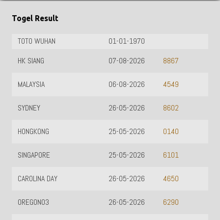
Togel Result
-01-1970
TEXAS DAY
26-05-20
-08-2026
8867
INDIANA EVE
26-05-20
-08-2026
4549
SANTIAGO EVE
26-05-20
-05-2026
8602
CALIFORNIA
26-05-20
-05-2026
0140
-05-2026
6101
-05-2026
4650
-05-2026
6290