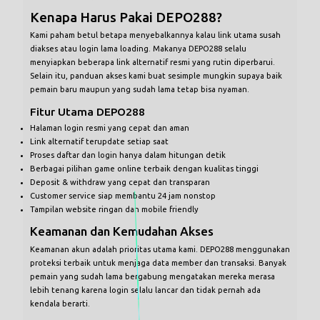
Kenapa Harus Pakai DEPO288?
Kami paham betul betapa menyebalkannya kalau link utama susah
diakses atau login lama loading. Makanya DEPO288 selalu
menyiapkan beberapa link alternatif resmi yang rutin diperbarui.
Selain itu, panduan akses kami buat sesimple mungkin supaya baik
pemain baru maupun yang sudah lama tetap bisa nyaman.
Fitur Utama DEPO288
Halaman login resmi yang cepat dan aman
Link alternatif terupdate setiap saat
Proses daftar dan login hanya dalam hitungan detik
Berbagai pilihan game online terbaik dengan kualitas tinggi
Deposit & withdraw yang cepat dan transparan
Customer service siap membantu 24 jam nonstop
Tampilan website ringan dan mobile friendly
Keamanan dan Kemudahan Akses
Keamanan akun adalah prioritas utama kami. DEPO288 menggunakan
proteksi terbaik untuk menjaga data member dan transaksi. Banyak
pemain yang sudah lama bergabung mengatakan mereka merasa
lebih tenang karena login selalu lancar dan tidak pernah ada
kendala berarti.