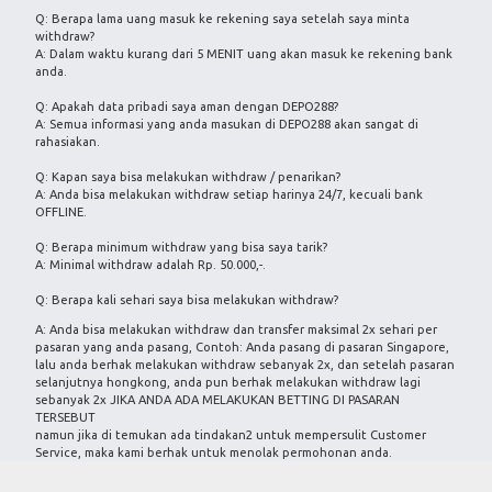
Q: Berapa lama uang masuk ke rekening saya setelah saya minta
withdraw?
A: Dalam waktu kurang dari 5 MENIT uang akan masuk ke rekening bank
anda.
Q: Apakah data pribadi saya aman dengan DEPO288?
A: Semua informasi yang anda masukan di DEPO288 akan sangat di
rahasiakan.
Q: Kapan saya bisa melakukan withdraw / penarikan?
A: Anda bisa melakukan withdraw setiap harinya 24/7, kecuali bank
OFFLINE.
Q: Berapa minimum withdraw yang bisa saya tarik?
A: Minimal withdraw adalah Rp. 50.000,-.
Q: Berapa kali sehari saya bisa melakukan withdraw?
A: Anda bisa melakukan withdraw dan transfer maksimal 2x sehari per
pasaran yang anda pasang, Contoh: Anda pasang di pasaran Singapore,
lalu anda berhak melakukan withdraw sebanyak 2x, dan setelah pasaran
selanjutnya hongkong, anda pun berhak melakukan withdraw lagi
sebanyak 2x JIKA ANDA ADA MELAKUKAN BETTING DI PASARAN
TERSEBUT
namun jika di temukan ada tindakan2 untuk mempersulit Customer
Service, maka kami berhak untuk menolak permohonan anda.