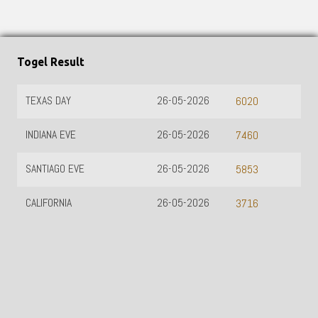
Togel Result
TEXAS DAY
26-05-2026
6020
INDIANA EVE
26-05-2026
7460
SANTIAGO EVE
26-05-2026
5853
CALIFORNIA
26-05-2026
3716