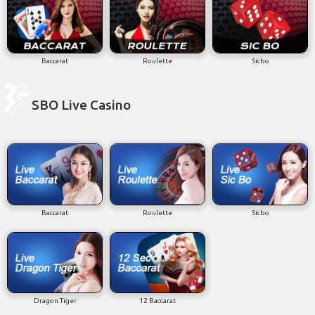
Baccarat
Roulette
Sicbo
SBO Live Casino
Baccarat
Roulette
Sicbo
Dragon Tiger
12 Baccarat