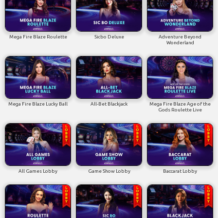
Mega Fire Blaze Roulette
Sicbo Deluxe
Adventure Beyond
Wonderland
Mega Fire Blaze Lucky Ball
All-Bet Blackjack
Mega Fire Blaze Age of the
Gods Roulette Live
All Games Lobby
Game Show Lobby
Baccarat Lobby