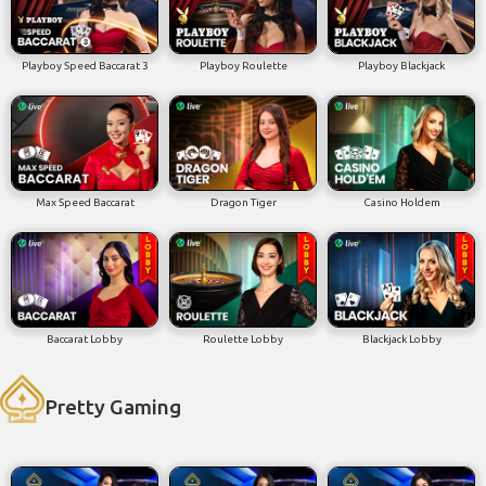
Playboy Speed Baccarat 3
Playboy Roulette
Playboy Blackjack
Max Speed Baccarat
Dragon Tiger
Casino Holdem
Baccarat Lobby
Roulette Lobby
Blackjack Lobby
Pretty Gaming