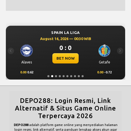
SPAIN LA LIGA
August 16, 2026 — 00:30 WIB
0 : 0
Previous
Next
BET NOW
Alaves
Getafe
0.00
0.62
0.00
-0.72
DEPO288: Login Resmi, Link
Alternatif & Situs Game Online
Terpercaya 2026
DEPO288
adalah platform game online yang menyediakan halaman
login resmi, link alternatif, serta panduan lengkap akses akun agar