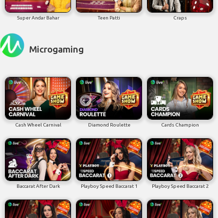
Super Andar Bahar
Teen Patti
Craps
Microgaming
Cash Wheel Carnival
Diamond Roulette
Cards Champion
Baccarat After Dark
Playboy Speed Baccarat 1
Playboy Speed Baccarat 2