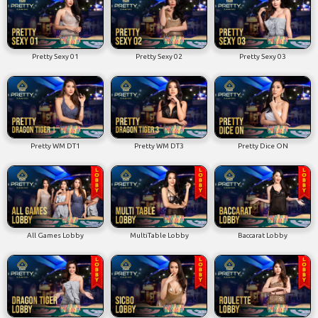
Pretty Sexy 01
Pretty Sexy 02
Pretty Sexy 03
Pretty WM DT1
Pretty WM DT3
Pretty Dice ON
All Games Lobby
MultiTable Lobby
Baccarat Lobby