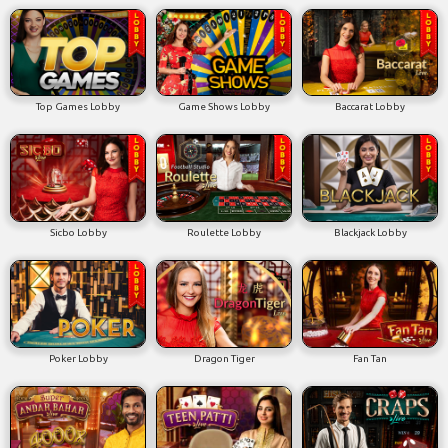
Top Games Lobby
Game Shows Lobby
Baccarat Lobby
Sicbo Lobby
Roulette Lobby
Blackjack Lobby
Poker Lobby
Dragon Tiger
Fan Tan