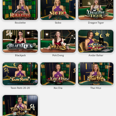
Roulette
Sicbo
Dragon Tiger
Blackjack
Pok Deng
Andar Bahar
Teen Patti 20-20
Xoc Dia
Thai HiLo