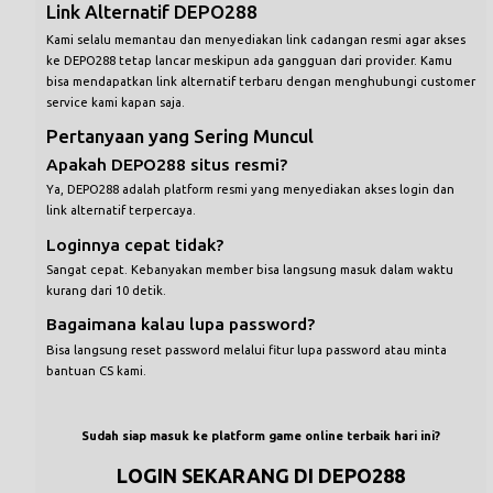
Link Alternatif DEPO288
Kami selalu memantau dan menyediakan link cadangan resmi agar akses
ke DEPO288 tetap lancar meskipun ada gangguan dari provider. Kamu
bisa mendapatkan link alternatif terbaru dengan menghubungi customer
service kami kapan saja.
Pertanyaan yang Sering Muncul
Apakah DEPO288 situs resmi?
Ya, DEPO288 adalah platform resmi yang menyediakan akses login dan
link alternatif terpercaya.
Loginnya cepat tidak?
Sangat cepat. Kebanyakan member bisa langsung masuk dalam waktu
kurang dari 10 detik.
Bagaimana kalau lupa password?
Bisa langsung reset password melalui fitur lupa password atau minta
bantuan CS kami.
Sudah siap masuk ke platform game online terbaik hari ini?
LOGIN SEKARANG DI DEPO288