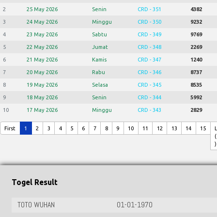
2
25 May 2026
Senin
CRD - 351
4382
3
24 May 2026
Minggu
CRD - 350
9232
4
23 May 2026
Sabtu
CRD - 349
9769
5
22 May 2026
Jumat
CRD - 348
2269
6
21 May 2026
Kamis
CRD - 347
1240
7
20 May 2026
Rabu
CRD - 346
8737
8
19 May 2026
Selasa
CRD - 345
8535
9
18 May 2026
Senin
CRD - 344
5992
10
17 May 2026
Minggu
CRD - 343
2829
First
1
2
3
4
5
6
7
8
9
10
11
12
13
14
15
(
)
Togel Result
TO WUHAN
01-01-1970
TEXAS