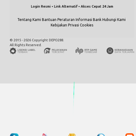
Login Resmi • Link Alternatif • Akses Cepat 24 Jam
Tentang Kami
|
Bantuan
|
Peraturan
|
Informasi Bank
|
Hubungi Kami
|
Kebijakan Privasi
|
Cookies
© 2015 - 2026 Copyright DEPO288.
All Rights Reserved.