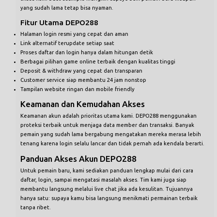
yang sudah lama tetap bisa nyaman.
Fitur Utama DEPO288
Halaman login resmi yang cepat dan aman
Link alternatif terupdate setiap saat
Proses daftar dan login hanya dalam hitungan detik
Berbagai pilihan game online terbaik dengan kualitas tinggi
Deposit & withdraw yang cepat dan transparan
Customer service siap membantu 24 jam nonstop
Tampilan website ringan dan mobile friendly
Keamanan dan Kemudahan Akses
Keamanan akun adalah prioritas utama kami. DEPO288 menggunakan
proteksi terbaik untuk menjaga data member dan transaksi. Banyak
pemain yang sudah lama bergabung mengatakan mereka merasa lebih
tenang karena login selalu lancar dan tidak pernah ada kendala berarti.
Panduan Akses Akun DEPO288
Untuk pemain baru, kami sediakan panduan lengkap mulai dari cara
daftar, login, sampai mengatasi masalah akses. Tim kami juga siap
membantu langsung melalui live chat jika ada kesulitan. Tujuannya
hanya satu: supaya kamu bisa langsung menikmati permainan terbaik
tanpa ribet.