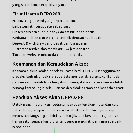
yang sudah lama tetap bisa nyaman.
Fitur Utama DEPO288
Halaman login resmi yang cepat dan aman
Link alternatif terupdate setiap saat
Proses daftar dan login hanya dalam hitungan detik
Berbagai pilihan game online terbaik dengan kualitas tinggi
Deposit & withdraw yang cepat dan transparan
Customer service siap membantu 24 jam nonstop
Tampilan website ringan dan mobile friendly
Keamanan dan Kemudahan Akses
Keamanan akun adalah prioritas utama kami. DEPO288 menggunakan
proteksi terbaik untuk menjaga data member dan transaksi. Banyak
pemain yang sudah lama bergabung mengatakan mereka merasa lebih
tenang karena login selalu lancar dan tidak pernah ada kendala berarti.
Panduan Akses Akun DEPO288
Untuk pemain baru, kami sediakan panduan lengkap mulai dari cara
daftar, login, sampai mengatasi masalah akses. Tim kami juga siap
membantu langsung melalui live chat jika ada kesulitan. Tujuannya
hanya satu: supaya kamu bisa langsung menikmati permainan terbaik
tanpa ribet.