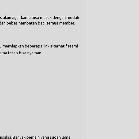
kses akun agar kamu bisa masuk dengan mudah
, dan bebas hambatan bagi semua member.
 menyiapkan beberapa link alternatif resmi
lama tetap bisa nyaman.
nsaksi. Banyak pemain yang sudah lama