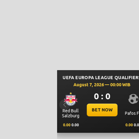
Throne of Poseidon
Batt
Gems Miner
Op
E-FOOTBALL F24 INTERNATIO
FRIENDLY
August 7, 2026 — 03:45 WIB
0 : 0
Previous
BET NOW
e-France
e-Sp
0.75
0.62
-0.75
Fiery Boxing
Su