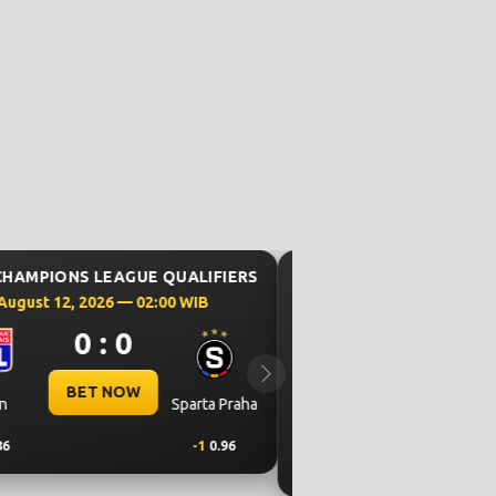
ypt
Give Me Fire
urns
Golden Rhino
OTBALL F24 ELITE CLUB FRIENDLY
August 7, 2026 — 03:45 WIB
1 : 0
Next
BET NOW
ayern
e-Ajax
nchen
5
0.53
-0.25
-0.77
rses
God of Fortune