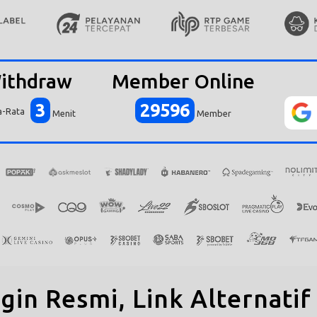
ithdraw
Member Online
3
29596
a-Rata
Menit
Member
e Big Blue
in Resmi, Link Alternatif