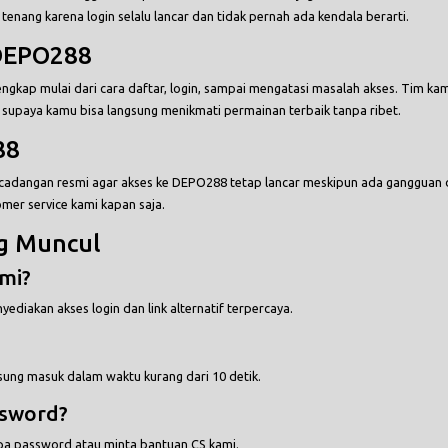
nang karena login selalu lancar dan tidak pernah ada kendala berarti.
DEPO288
gkap mulai dari cara daftar, login, sampai mengatasi masalah akses. Tim kam
u: supaya kamu bisa langsung menikmati permainan terbaik tanpa ribet.
88
cadangan resmi agar akses ke DEPO288 tetap lancar meskipun ada gangguan d
mer service kami kapan saja.
ng Muncul
mi?
diakan akses login dan link alternatif terpercaya.
ung masuk dalam waktu kurang dari 10 detik.
ssword?
lupa password atau minta bantuan CS kami.