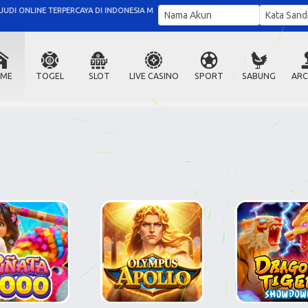
NLINE TERPERCAYA DI INDONESIA MUDAH MENANG
SELAMAT DATANG DI 
jp****tn Berhasil Withdraw Rp 556.000,00
ME
TOGEL
SLOT
LIVE CASINO
SPORT
SABUNG
ARC