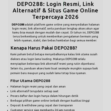
DEPO288: Login Resmi, Link
Alternatif & Situs Game Online
Terpercaya 2026
DEPO288
adalah platform game online yang menyediakan halaman
login resmi, link alternatif, serta panduan lengkap akses akun agar
kamu bisa masuk dengan mudah dan cepat. Di tahun ini, DEPO288
terus berkembang untuk memberikan pengalaman bermain yang
lebih nyaman, stabil, dan bebas hambatan bagi semua member.
Kenapa Harus Pakai DEPO288?
Kami paham betul betapa menyebalkannya kalau link utama susah
diakses atau login lama loading. Makanya DEPO288 selalu
menyiapkan beberapa link alternatif resmi yang rutin diperbarui.
Selain itu, panduan akses kami buat sesimple mungkin supaya baik
pemain baru maupun yang sudah lama tetap bisa nyaman.
Fitur Utama DEPO288
Halaman login resmi yang cepat dan aman
Link alternatif terupdate setiap saat
Proses daftar dan login hanya dalam hitungan detik
Berbagai pilihan game online terbaik dengan kualitas tinggi
Deposit & withdraw yang cepat dan transparan
Customer service siap membantu 24 jam nonstop