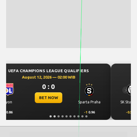
UEFA CHAMPIONS LEAGUE QUALIFIERS
August 12, 2026 — 01:30 WIB
0 : 0
Previous
Next
BET NOW
SK Sturm Graz
Fenerbahce
-0.5
0.95
0.5
0.87