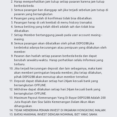
Harap memperhatikan jam tutup setiap pasaran karena jam tutup
berbeda-beda.
Semua pasangan kan dianggap sah jika terjadi sebelum jam tutup di
pasaran yang bersangkutan.
Pasangan yang sudah di konfirmasi tidak bisa dibatalkan.
Pasangan harap di cek kembali di menu history transaksi.
Semua betting yang telah dibeli adalah sah dan tidak bisa
dibatalkan.
Setiap Member bertanggung jawab pada user account masing -
masing.
Semua pasangan akan dibatalkan oleh pihak DEPO288 jika
terdeteksi adanya kecurangan atau penipuan yang dilakukan oleh
member.
Pasaran dan hadiah setiap pasaran berbeda-beda dan dapat
berubah sewaktu-waktu. Harap perhatikan selalu Informasi yang
terbaru.
Jika terjadi kecurangan deposit dan lain sebagainya, maka kami
akan memberi peringatan kepada member, jika tetap dilakukan,
pihak DEPO288 akan menutup akun member tersebut
Deposit dapat dilakukan setiap hari 24jam kecuali bank yang
bersangkutan OFFLINE.
Withdraw dapat dilakukan setiap hari 24jam kecuali bank yang
bersangkutan OFFLINE.
Maximum Payout Kemenangan Yang Di Bayar DEPO288 Adalah 200
Juta Rupiah dan Sisa Saldo Kemenangan Dalam Akun Akan
dihanguskan.
TIDAK MENERIMA PEMAIN INVEST DI PASARAN HONGKONG MALAM.
BATAS MAXIMAL INVEST DENGAN NOMINAL BET YANG SAMA: