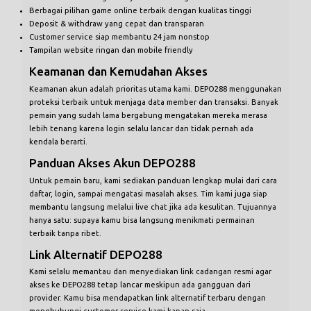
Berbagai pilihan game online terbaik dengan kualitas tinggi
Deposit & withdraw yang cepat dan transparan
Customer service siap membantu 24 jam nonstop
Tampilan website ringan dan mobile friendly
Keamanan dan Kemudahan Akses
Keamanan akun adalah prioritas utama kami. DEPO288 menggunakan
proteksi terbaik untuk menjaga data member dan transaksi. Banyak
pemain yang sudah lama bergabung mengatakan mereka merasa
lebih tenang karena login selalu lancar dan tidak pernah ada
kendala berarti.
Panduan Akses Akun DEPO288
Untuk pemain baru, kami sediakan panduan lengkap mulai dari cara
daftar, login, sampai mengatasi masalah akses. Tim kami juga siap
membantu langsung melalui live chat jika ada kesulitan. Tujuannya
hanya satu: supaya kamu bisa langsung menikmati permainan
terbaik tanpa ribet.
Link Alternatif DEPO288
Kami selalu memantau dan menyediakan link cadangan resmi agar
akses ke DEPO288 tetap lancar meskipun ada gangguan dari
provider. Kamu bisa mendapatkan link alternatif terbaru dengan