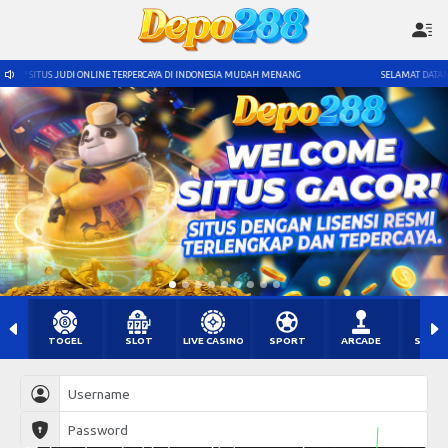
! SITUS JUDI ONLINE TERPERCAYA DI INDONESIA MUDAH MENANG
SELAMAT DATANG DI D
TOGEL
SLOT
LIVE CASINO
SPORT
ARCADE
SABU