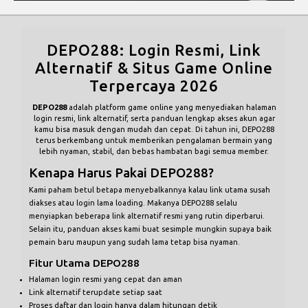
DEPO288: Login Resmi, Link
Alternatif & Situs Game Online
Terpercaya 2026
DEPO288
adalah platform game online yang menyediakan halaman
login resmi, link alternatif, serta panduan lengkap akses akun agar
kamu bisa masuk dengan mudah dan cepat. Di tahun ini, DEPO288
terus berkembang untuk memberikan pengalaman bermain yang
lebih nyaman, stabil, dan bebas hambatan bagi semua member.
Kenapa Harus Pakai DEPO288?
Kami paham betul betapa menyebalkannya kalau link utama susah
diakses atau login lama loading. Makanya DEPO288 selalu
menyiapkan beberapa link alternatif resmi yang rutin diperbarui.
Selain itu, panduan akses kami buat sesimple mungkin supaya baik
pemain baru maupun yang sudah lama tetap bisa nyaman.
Fitur Utama DEPO288
Halaman login resmi yang cepat dan aman
Link alternatif terupdate setiap saat
Proses daftar dan login hanya dalam hitungan detik