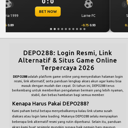
0 : 0
Previous
Ne
BET NOW
Sevilla
Rayo Vallecano
0.25
0.95
-0.25
0.95
DEPO288: Login Resmi, Link
Alternatif & Situs Game Online
Terpercaya 2026
DEPO288
adalah platform game online yang menyediakan halaman login
resmi, link alternatif, serta panduan lengkap akses akun agar kamu bisa
masuk dengan mudah dan cepat. Di tahun ini, DEPO288 terus
berkembang untuk memberikan pengalaman bermain yang lebih nyaman,
stabil, dan bebas hambatan bagi semua member.
Kenapa Harus Pakai DEPO288?
Kami paham betul betapa menyebalkannya kalau link utama susah
diakses atau login lama loading. Makanya DEPO288 selalu menyiapkan
beberapa link alternatif resmi yang rutin diperbarui. Selain itu, panduan
akses kami buat sesimple mungkin supaya baik pemain baru maupun