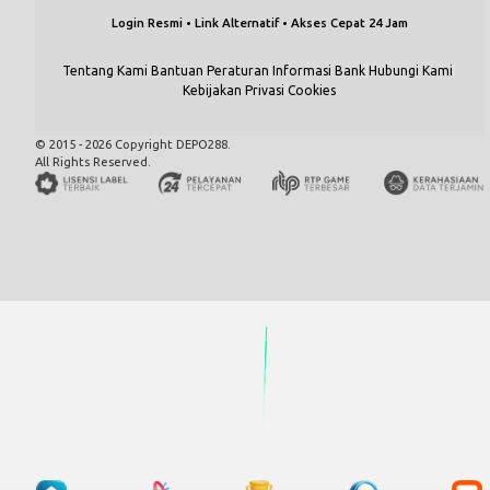
Login Resmi • Link Alternatif • Akses Cepat 24 Jam
Tentang Kami
|
Bantuan
|
Peraturan
|
Informasi Bank
|
Hubungi Kami
|
Kebijakan Privasi
|
Cookies
© 2015 - 2026 Copyright DEPO288.
All Rights Reserved.