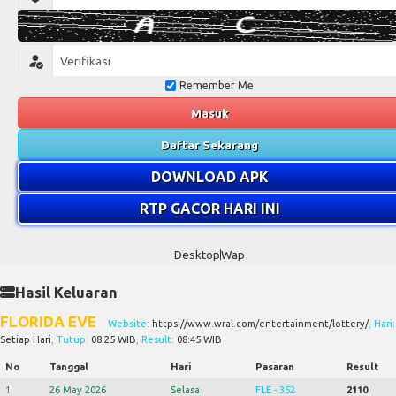
Remember Me
Masuk
Daftar Sekarang
DOWNLOAD APK
RTP GACOR HARI INI
Desktop
Wap
Hasil Keluaran
FLORIDA EVE
Website:
https://www.wral.com/entertainment/lottery/
, Hari:
Setiap Hari
, Tutup:
08:25 WIB
, Result:
08:45 WIB
No
Tanggal
Hari
Pasaran
Result
1
26 May 2026
Selasa
FLE - 352
2110