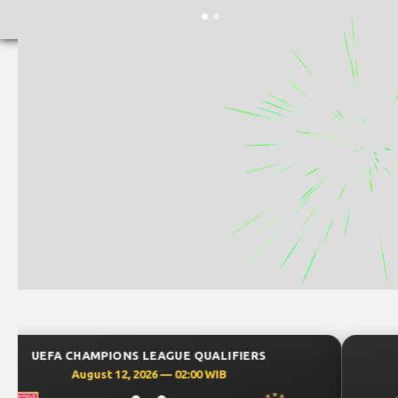
UEFA CHAMPIONS LEAGUE QUALIFIERS
August 12, 2026 — 01:30 WIB