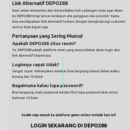
Link Alternatif DEPO288
Kami selalu memantau dan menyediakan link cadangan resmi agar akses
ke DEPO288 tetap lancar meskipun ada gangguan dari provider. Kamu
bisa mendapatkan link alternatif terbaru dengan menghubungi customer
service kami kapan saja.
Pertanyaan yang Sering Muncul
Apakah DEPO288 situs resmi?
Ya, DEPO288 adalah platform resmi yang menyediakan akses login dan
link alternatif terpercaya.
Loginnya cepat tidak?
Sangat cepat. Kebanyakan member bisa langsung masuk dalam waktu
kurang dari 10 detik.
Bagaimana kalau lupa password?
Bisa langsung reset password melalui fitur lupa password atau minta
bantuan CS kami.
Sudah siap masuk ke platform game online terbaik hari ini?
LOGIN SEKARANG DI DEPO288