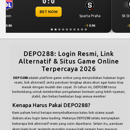
0 : 0
Previous
Ne
BET NOW
SK Sturm Graz
Fenerbahce
-0.5
0.95
0.5
0.87
DEPO288: Login Resmi, Link
Alternatif & Situs Game Online
Terpercaya 2026
DEPO288
adalah platform game online yang menyediakan halaman login
resmi, link alternatif, serta panduan lengkap akses akun agar kamu bisa
masuk dengan mudah dan cepat. Di tahun ini, DEPO288 terus
berkembang untuk memberikan pengalaman bermain yang lebih nyaman,
stabil, dan bebas hambatan bagi semua member.
Kenapa Harus Pakai DEPO288?
Kami paham betul betapa menyebalkannya kalau link utama susah
diakses atau login lama loading. Makanya DEPO288 selalu menyiapkan
beberapa link alternatif resmi yang rutin diperbarui. Selain itu, panduan
akses kami buat sesimple mungkin supaya baik pemain baru maupun