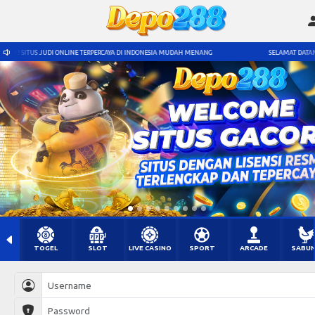
 SITUS JUDI ONLINE TERPERCAYA DI INDONESIA MUDAH MENANG
SELAMAT DATANG DI DE
TOGEL
SLOT
LIVE CASINO
SPORT
ARCADE
SABU