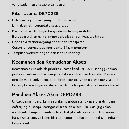
yang sudah lama tetap bisa nyaman.
Fitur Utama DEPO288
Halaman login resmi yang cepat dan aman
Link alternatif terupdate setiap saat
Proses daftar dan login hanya dalam hitungan detik
Berbagai pilihan game online terbaik dengan kualitas tinggi
Deposit & withdraw yang cepat dan transparan
Customer service siap membantu 24 jam nonstop
Tampilan website ringan dan mobile friendly
Keamanan dan Kemudahan Akses
Keamanan akun adalah prioritas utama kami. DEPO288 menggunakan
proteksi terbaik untuk menjaga data member dan transaksi. Banyak
pemain yang sudah lama bergabung mengatakan mereka merasa lebih
tenang karena login selalu lancar dan tidak pernah ada kendala berarti.
Panduan Akses Akun DEPO288
Untuk pemain baru, kami sediakan panduan lengkap mulai dari cara
daftar, login, sampai mengatasi masalah akses. Tim kami juga siap
membantu langsung melalui live chat jika ada kesulitan. Tujuannya
hanya satu: supaya kamu bisa langsung menikmati permainan terbaik
tanpa ribet.