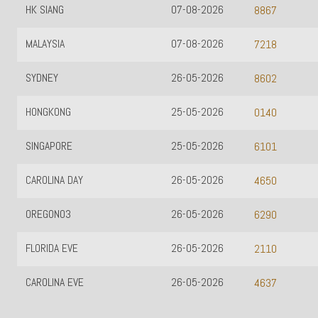
IANG
07-08-2026
8867
INDIANA
YSIA
07-08-2026
7218
SANTIAG
NEY
26-05-2026
8602
CALIFOR
GKONG
25-05-2026
0140
APORE
25-05-2026
6101
LINA DAY
26-05-2026
4650
GON03
26-05-2026
6290
IDA EVE
26-05-2026
2110
LINA EVE
26-05-2026
4637