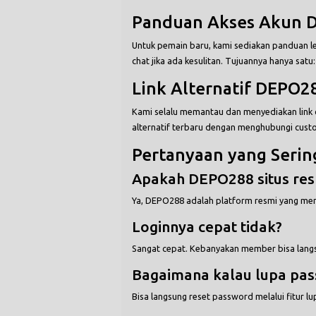
Panduan Akses Akun 
Untuk pemain baru, kami sediakan panduan len
chat jika ada kesulitan. Tujuannya hanya sat
Link Alternatif DEPO2
West Hunter Bingo
S
Kami selalu memantau dan menyediakan link 
alternatif terbaru dengan menghubungi custo
Pertanyaan yang Seri
Apakah DEPO288 situs res
Ya, DEPO288 adalah platform resmi yang menye
Loginnya cepat tidak?
Sangat cepat. Kebanyakan member bisa langs
Fortune Bingo
i
Bagaimana kalau lupa pa
Bisa langsung reset password melalui fitur 