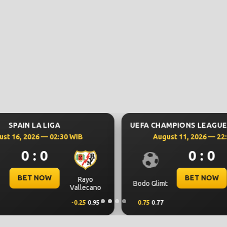
Royale
26/5/2026
26/5/2026
26/5/2026
26/5/2026
h Touchdown
Penalty Kick
Crash Go
IERS
SPAIN LA LIGA
August 16, 2026 — 00:30 WIB
0 : 0
BET NOW
amo
Alaves
Getafe
Celt
reb
0.82
0.00
0.57
0.00
-0.67
0.2
 Super Chance
Keno Bonus Number
Crash Bon