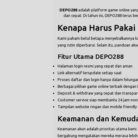
DEPO288
adalah platform game online yang
dan cepat. Di tahun ini, DEPO288 terus
Kenapa Harus Paka
Kami paham betul betapa menyebalkannya kala
yang rutin diperbarui. Selain itu, panduan 
Go For Champion
Fortun
Fitur Utama DEPO288
Halaman login resmi yang cepat dan aman
Link alternatif terupdate setiap saat
Proses daftar dan login hanya dalam hitunga
Berbagai pilihan game online terbaik dengan k
Deposit & withdraw yang cepat dan transpa
Customer service siap membantu 24 jam non
Tampilan website ringan dan mobile friendly
Candyland Bingo
Pea
Keamanan dan Kemuda
Keamanan akun adalah prioritas utama kami
bergabung mengatakan mereka merasa lebih te