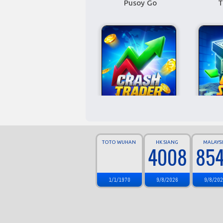
Pusoy Go
T
Crash Trader
C
TOTO WUHAN
HK SIANG
MALAYS
4008
85
1/1/1970
9/8/2026
9/8/20
Plinko of Mine
M