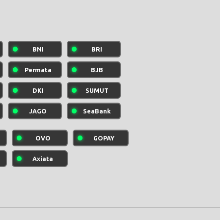
BNI
BRI
Permata
BJB
DKI
SUMUT
HILO
JAGO
SeaBank
OVO
GOPAY
Axiata
tion
Pappu