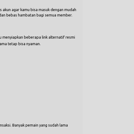
kses akun agar kamu bisa masuk dengan mudah
, dan bebas hambatan bagi semua member.
 menyiapkan beberapa link alternatif resmi
lama tetap bisa nyaman.
ratch
Magic Lamp Bingo
ture
Jackpot Bingo
nsaksi. Banyak pemain yang sudah lama