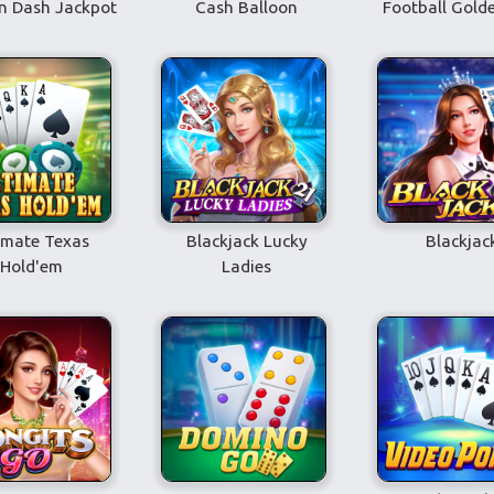
n Dash Jackpot
Cash Balloon
Football Gold
imate Texas
Blackjack Lucky
Blackjac
Hold'em
Ladies