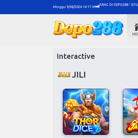
SELAMAT DATANG DI DEPO288 ! SITUS JUDI 
Minggu 9/08/2026 14:17:51
HO
Interactive
JILI