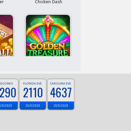
er
Chicken Dash
l
Golden Treasure
REGON03
FLORIDA EVE
CAROLINA EVE
290
2110
4637
6/5/2026
26/5/2026
26/5/2026
ck
Color Game Extreme