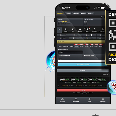
Plinko
Tower