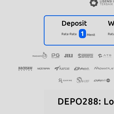
Deposit
W
1
Rata-Rata
Rat
Menit
Color Game
Win 
DEPO288: Log
Golden Land
Jou