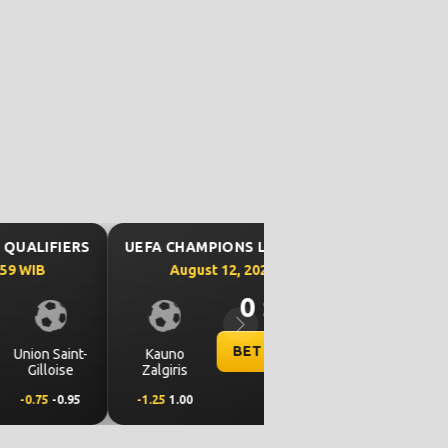
al
Super E-Sabong
SPAIN LA LIGA
August 17, 2026 — 02:30 WIB
0 : 0
Next
BET NOW
a Vigo
Osasuna
5
0.76
-0.25
-0.86
us
Mines Gold