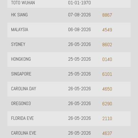
WUHAN
01-01-1970
TEXAS DAY
ANG
07-08-2026
8867
INDIANA EVE
SIA
06-08-2026
4549
SANTIAGO EVE
Y
26-05-2026
8602
CALIFORNIA
KONG
25-05-2026
0140
PORE
25-05-2026
6101
INA DAY
26-05-2026
4650
ON03
26-05-2026
6290
DA EVE
26-05-2026
2110
INA EVE
26-05-2026
4637