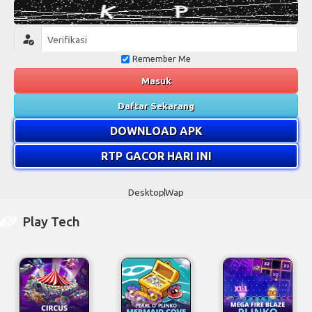
Remember Me
Masuk
Daftar Sekarang
DOWNLOAD APK
RTP GACOR HARI INI
Desktop
Wap
Play Tech